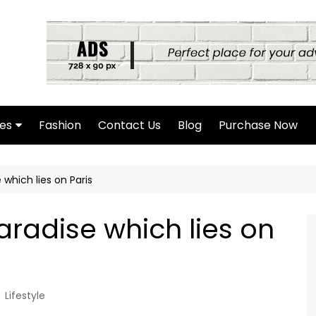
es
Fashion
Contact Us
Blog
Purchase Now
hor Page
which lies on Paris
rch Page
hing Found Page
radise which lies on
4 Page
Lifestyle