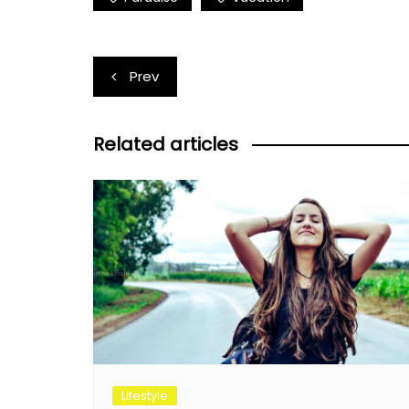
Post
Prev
navigation
Related articles
Lifestyle