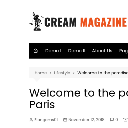
Skip
to
content
Demo I
Demo II
About Us
Pag
Aut
Home
Lifestyle
Welcome to the paradise 
Sea
Not
Welcome to the pa
40
Paris
Elangoms01
November 12, 2018
0