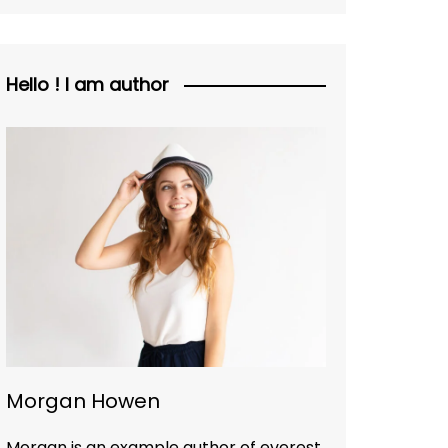
Hello ! I am author
Morgan Howen
Morgan is an example author of everest