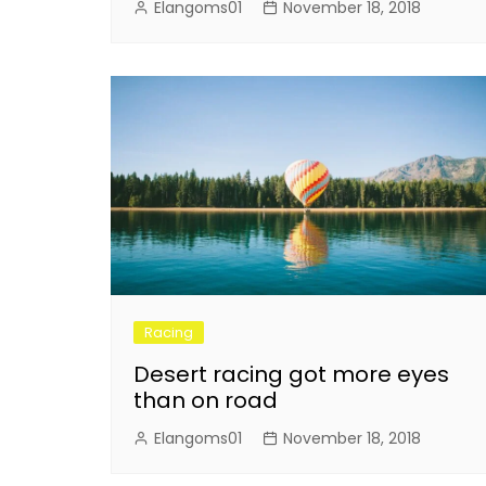
Elangoms01
November 18, 2018
Racing
Desert racing got more eyes
than on road
Elangoms01
November 18, 2018