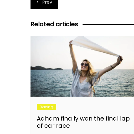
Post
Prev
navigation
Related articles
Racing
Adham finally won the final lap
of car race