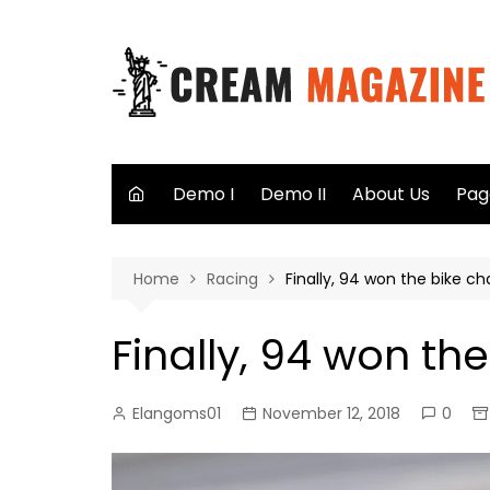
Skip
to
content
Demo I
Demo II
About Us
Pag
Aut
Home
Racing
Finally, 94 won the bike c
Sea
Not
Finally, 94 won t
40
Elangoms01
November 12, 2018
0