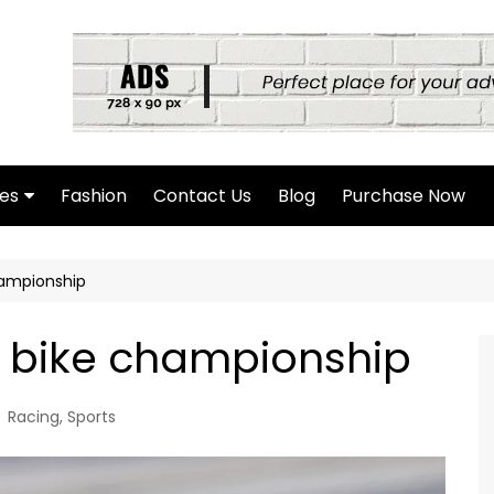
es
Fashion
Contact Us
Blog
Purchase Now
hor Page
hampionship
rch Page
hing Found Page
he bike championship
4 Page
Racing
,
Sports